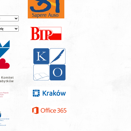
 Komitet
abytków