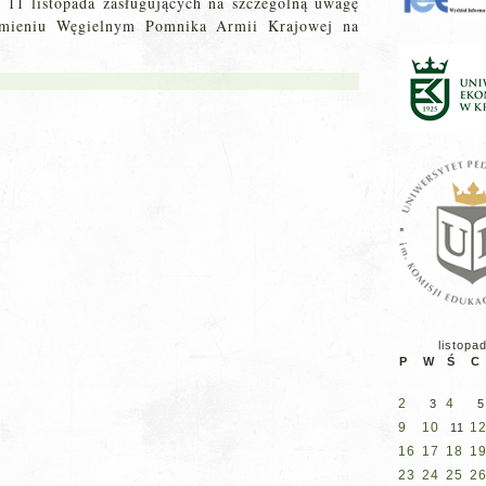
11 listopada zasługujących na szczególną uwagę
Kamieniu Węgielnym Pomnika Armii Krajowej na
listopa
P
W
Ś
C
2
4
3
5
9
10
1
11
16
17
18
1
23
24
25
2