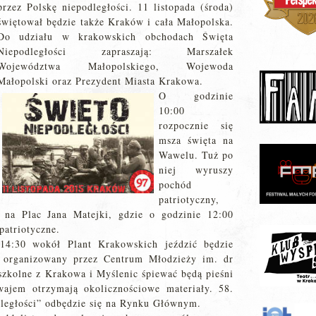
przez Polskę niepodległości. 11 listopada (środa)
świętował będzie także Kraków i cała Małopolska.
Do udziału w krakowskich obchodach Święta
Niepodległości zapraszają: Marszałek
Województwa Małopolskiego, Wojewoda
Małopolski oraz Prezydent Miasta Krakowa.
O godzinie
10:00
rozpocznie się
msza święta na
Wawelu. Tuż po
niej wyruszy
pochód
patriotyczny,
 na Plac Jana Matejki, gdzie o godzinie 12:00
patriotyczne.
14:30 wokół Plant Krakowskich jeździć będzie
” organizowany przez Centrum Młodzieży im. dr
zkolne z Krakowa i Myślenic śpiewać będą pieśni
wajem otrzymają okolicznościowe materiały. 58.
ległości” odbędzie się na Rynku Głównym.