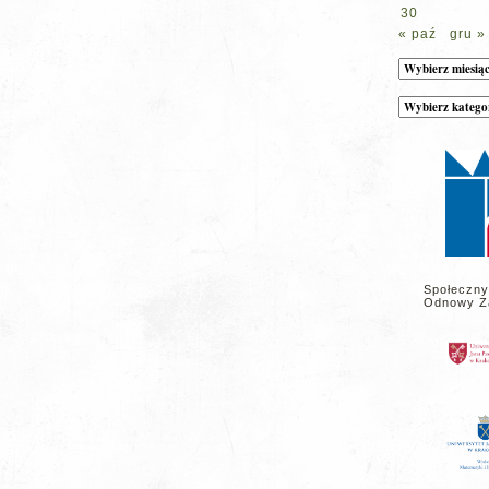
30
« paź
gru »
Archiwum
Kategorie
wpisów
na
stronie
Społeczny
Odnowy Z