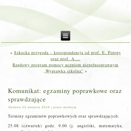
«
Szkocka przygoda – korespondencja od prof. E. Potępy
oraz prof. A.…
Rządowy program pomocy uczniom niepełnosprawnym
„Wyprawka szkolna”
»
Komunikat: egzaminy poprawkowe oraz
sprawdzające
Dodane
23 sierpnia 2016
|
przez
dyrekcja
Terminy egzaminów poprawkowych oraz sprawdzających:
25.08 (czwartek) godz. 9.00 (j. angielski, matematyka,