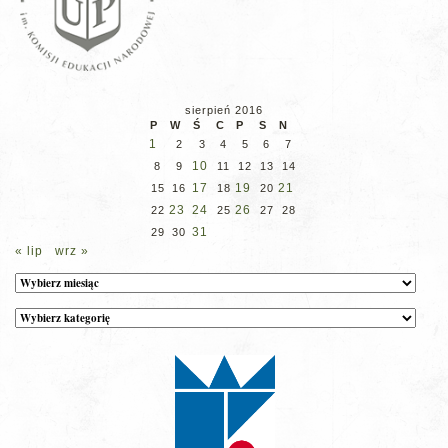
sierpień 2016
P
W
Ś
C
P
S
N
1
2
3
4
5
6
7
10
8
9
11
12
13
14
17
19
21
15
16
18
20
23
24
26
22
25
27
28
31
29
30
« lip
wrz »
Archiwum
Kategorie
wpisów
na
stronie