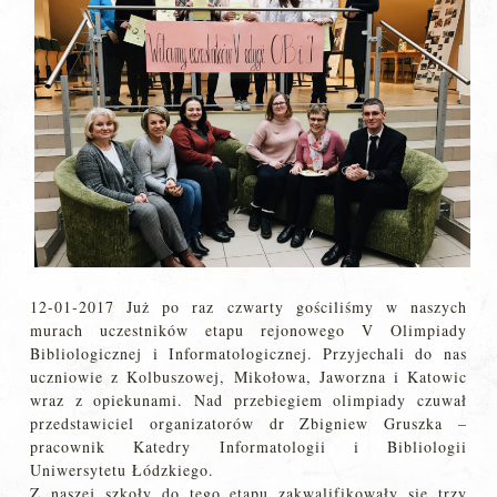
12-01-2017 Już po raz czwarty gościliśmy w naszych
murach uczestników etapu rejonowego V Olimpiady
Bibliologicznej i Informatologicznej. Przyjechali do nas
uczniowie z Kolbuszowej, Mikołowa, Jaworzna i Katowic
wraz z opiekunami. Nad przebiegiem olimpiady czuwał
przedstawiciel organizatorów dr Zbigniew Gruszka –
pracownik Katedry Informatologii i Bibliologii
Uniwersytetu Łódzkiego.
Z naszej szkoły do tego etapu zakwalifikowały się trzy