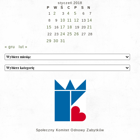
styczeń 2018
P
W
Ś
C
P
S
N
2
4
5
1
3
6
7
10
11
12
14
8
9
13
15
17
18
21
16
19
20
24
25
26
22
23
27
28
29
30
31
« gru
lut »
Archiwum
Kategorie
wpisów
na
stronie
Społeczny Komitet Odnowy Zabytków