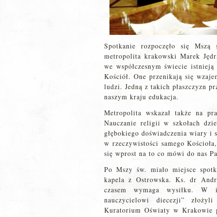
Spotkanie rozpoczęło się Mszą 
metropolita krakowski Marek Jędra
we współczesnym świecie istnieją 
Kościół. One przenikają się wzaje
ludzi. Jedną z takich płaszczyzn pr
naszym kraju edukacja.
Metropolita wskazał także na pra
Nauczanie religii w szkołach dz
głębokiego doświadczenia wiary i 
w rzeczywistości samego Kościoła,
się wprost na to co mówi do nas P
Po Mszy św. miało miejsce spotk
kapela z Ostrowska. Ks. dr Andrz
czasem wymaga wysiłku. W imi
nauczycielowi diecezji” złoży
Kuratorium Oświaty w Krakowie 