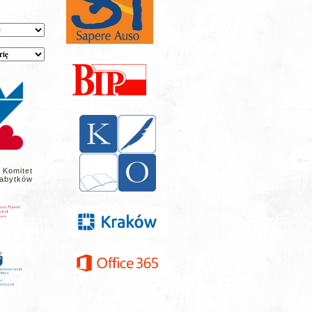
 Komitet
abytków