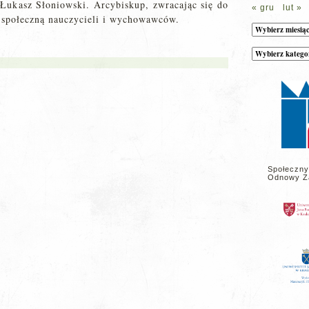
Łukasz Słoniowski. Arcybiskup, zwracając się do
« gru
lut »
 społeczną nauczycieli i wychowawców.
Archiwum
Kategorie
wpisów
na
stronie
Społeczny
Odnowy Z