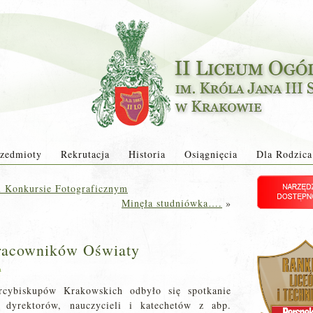
zedmioty
Rekrutacja
Historia
Osiągnięcia
Dla Rodzica
m Konkursie Fotograficznym
Minęła studniówka….
»
Pracowników Oświaty
a
cybiskupów Krakowskich odbyło się spotkanie
 dyrektorów, nauczycieli i katechetów z abp.