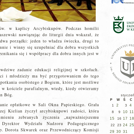
św. w kaplicy Arcybiskupów. Podczas homilii
szewski nawiązując do liturgii dnia wskazał, że
dwa porządki: jeden to władza świecka, drugi to
mnie i winny się uzupełniać dla dobra wszystkich
zenikania się i współpracy dla dobra innych jest w
wdziwe zadanie edukacji religijnej w szkołach.
ieci i młodzieży ma być przygotowaniem do tego
spotkania osobistego z Bogiem, które jest możliwe
 w kościele parafialnym, wtedy, kiedy otwieramy
an Bóg.
stycze
P
W
Ś
C
anie opłatkowe w Sali Okna Papieskiego. Grała
2
4
1
3
ej Kielian życzył arcybiskupowi radości, która
10
11
8
9
eniu zebranych życzenia „najważniejszemu
15
17
1
16
li Dyrektor Wydziału Nadzoru Pedagogicznego
24
2
22
23
p. Dorota Skwarek oraz Przewodniczący Komisji
29
30
31