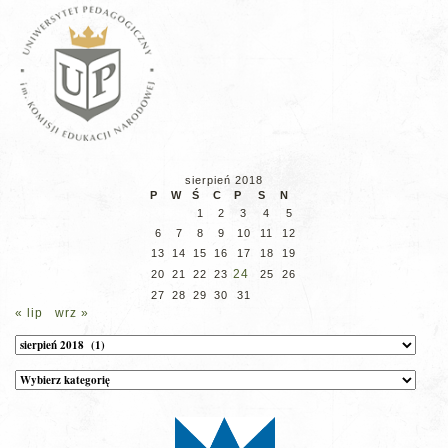
sierpień 2018
P
W
Ś
C
P
S
N
1
2
3
4
5
6
7
8
9
10
11
12
13
14
15
16
17
18
19
24
20
21
22
23
25
26
27
28
29
30
31
« lip
wrz »
Archiwum
Kategorie
wpisów
na
stronie