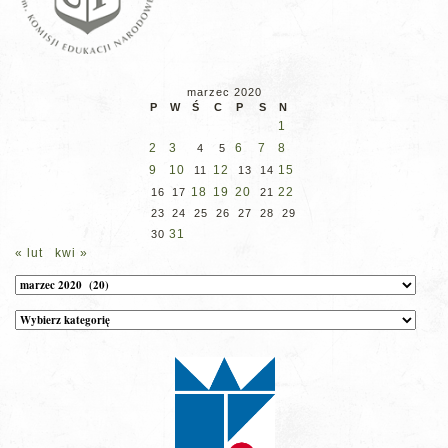
marzec 2020
P
W
Ś
C
P
S
N
1
2
3
6
7
8
4
5
9
10
12
15
11
13
14
18
19
20
22
16
17
21
23
24
25
26
27
28
29
31
30
« lut
kwi »
Archiwum
Kategorie
wpisów
na
stronie