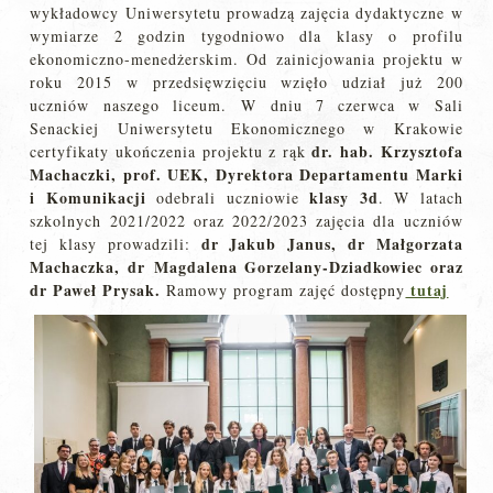
wykładowcy Uniwersytetu prowadzą zajęcia dydaktyczne w
wymiarze 2 godzin tygodniowo dla klasy o profilu
ekonomiczno-menedżerskim. Od zainicjowania projektu w
roku 2015 w przedsięwzięciu wzięło udział już 200
uczniów naszego liceum. W dniu 7 czerwca w Sali
Senackiej Uniwersytetu Ekonomicznego w Krakowie
dr. hab. Krzysztofa
certyfikaty ukończenia projektu z rąk
Machaczki, prof. UEK, Dyrektora Departamentu Marki
i Komunikacji
klasy 3d
odebrali uczniowie
. W latach
szkolnych 2021/2022 oraz 2022/2023 zajęcia dla uczniów
dr Jakub Janus, dr Małgorzata
tej klasy prowadzili:
Machaczka, dr
Magdalena Gorzelany-Dziadkowiec oraz
dr Paweł Prysak.
tutaj
Ramowy program zajęć dostępny