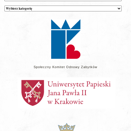
Kategorie
wpisów
na
stronie
Społeczny Komitet Odnowy Zabytków