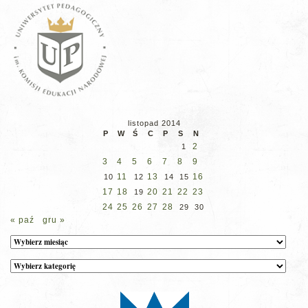
listopad 2014
P
W
Ś
C
P
S
N
2
1
3
4
5
6
7
8
9
11
13
16
10
12
14
15
17
18
20
21
22
23
19
24
25
26
27
28
29
30
« paź
gru »
Archiwum
Kategorie
wpisów
na
stronie