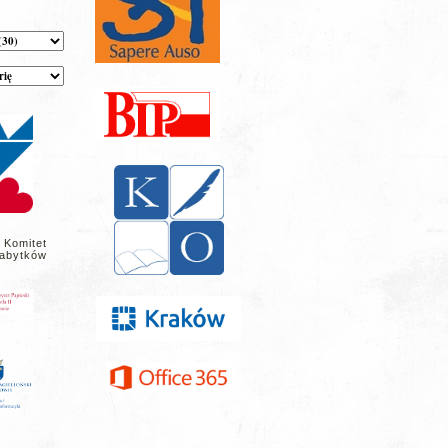
 Komitet
abytków