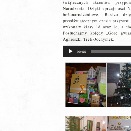
świątecznych akcentów przypo
Narodzenia. Dzięki uprzejmości N
bożonarodzeniowe. Bardzo dz
przedświątecznym czasie przystroi
wykonały klasy 1d oraz 1c, a ch
Posłuchajmy kolędy „Gore gwi
Agnieszki Treli-Jochymek.
Odtwarzacz
00:00
plików
dźwiękowych