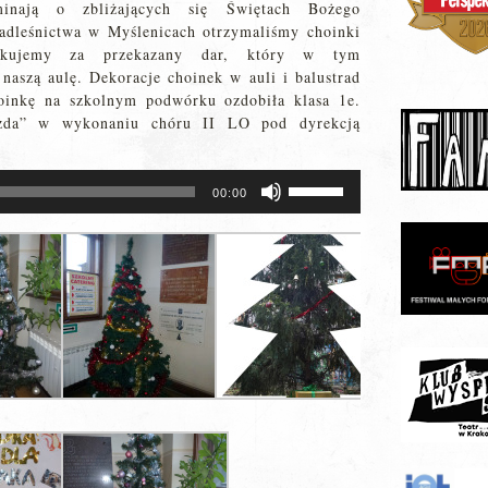
minają o zbliżających się Świętach Bożego
adleśnictwa w Myślenicach otrzymaliśmy choinki
iękujemy za przekazany dar, który w tym
 naszą aulę. Dekoracje choinek w auli i balustrad
oinkę na szkolnym podwórku ozdobiła klasa 1e.
azda” w wykonaniu chóru II LO pod dyrekcją
Używaj
00:00
strzałek
do
góry
oraz
do
dołu
aby
zwiększyć
lub
zmniejszyć
głośność.