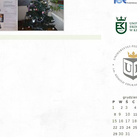
grudzie
P
W
Ś
C
1
3
2
4
9
10
8
1
15
16
17
18
22
23
24
2
30
31
29