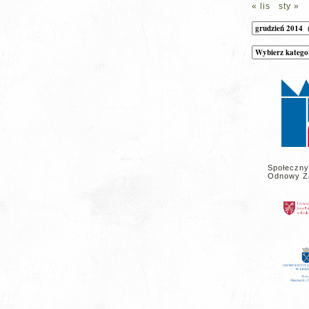
« lis
sty »
Archiwum
Kategorie
wpisów
na
stronie
Społeczny
Odnowy Z