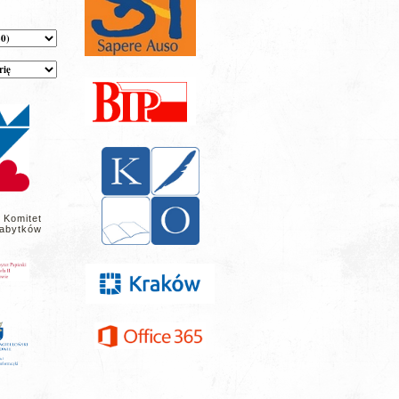
 Komitet
abytków