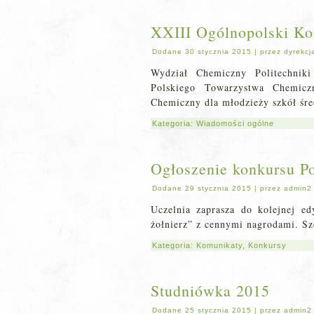
XXIII Ogólnopolski K
Dodane
30 stycznia 2015
|
przez
dyrekcj
Wydział Chemiczny Politechniki
Polskiego Towarzystwa Chemicz
Chemiczny dla młodzieży szkół śr
Kategoria:
Wiadomości ogólne
Ogłoszenie konkursu Po
Dodane
29 stycznia 2015
|
przez
admin2
Uczelnia zaprasza do kolejnej ed
żołnierz” z cennymi nagrodami. S
Kategoria:
Komunikaty
,
Konkursy
Studniówka 2015
Dodane
25 stycznia 2015
|
przez
admin2