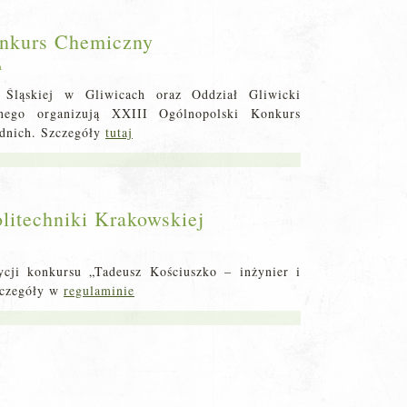
onkurs Chemiczny
a
 Śląskiej w Gliwicach oraz Oddział Gliwicki
nego organizują XXIII Ogólnopolski Konkurs
ednich. Szczegóły
tutaj
litechniki Krakowskiej
ycji konkursu „Tadeusz Kościuszko – inżynier i
zczegóły w
regulaminie