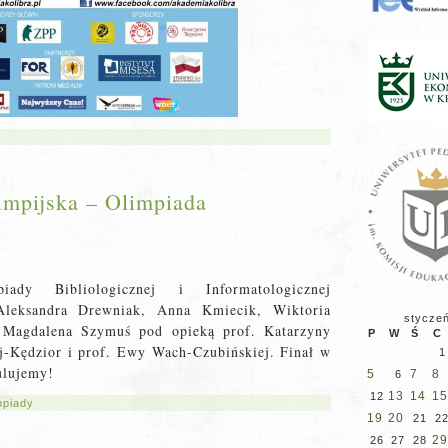
limpijska – Olimpiada
ady Bibliologicznej i Informatologicznej
 Aleksandra Drewniak, Anna Kmiecik, Wiktoria
stycze
i Magdalena Szymuś pod opieką prof. Katarzyny
P
W
Ś
C
j-Kędzior i prof. Ewy Wach-Czubińskiej. Finał w
1
ulujemy!
5
7
8
6
13
14
15
12
mpiady
19
20
21
2
29
26
27
28