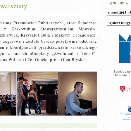
« gru
lut »
warsztaty
Archiwum
Kategorie
rsztaty Przemówień Publicznych”, które Samorząd
wpisów
az z Krakowskim Stowarzyszeniem Mówców.
na
stronie
aszkiewicz, Krzysztof Buła i Maksym Urbanowicz.
y zegarowe i zostało bardzo pozytywnie odebrane
enie koordynowali przedstawiciele krakowskiego
nego w ramach olimpiady „Zwolnieni z Teorii”.
ytus Wilam kl.2e. Opieka prof. Olga Błyskal.
Społeczny
Odnowy Z