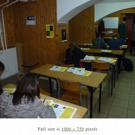
Full size is
1000 × 750
pixels