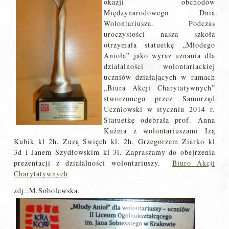
okazji obchodów
Międzynarodowego Dnia
Wolontariusza. Podczas
uroczystości nasza szkoła
otrzymała statuetkę „Młodego
Anioła” jako wyraz uznania dla
działalności wolontariackiej
uczniów działających w ramach
„Biura Akcji Charytatywnych”
stworzonego przez Samorząd
Uczniowski w styczniu 2014 r.
Statuetkę odebrała prof. Anna
Kuźma z wolontariuszami Izą
Kubik kl 2h, Zuzą Święch kl. 2h, Grzegorzem Ziarko kl
3d i Janem Szydłowskim kl 3i. Zapraszamy do obejrzenia
prezentacji z działalności wolontariuszy.
Biuro Akcji
Charytatywnych
zdj.:M.Sobolewska.