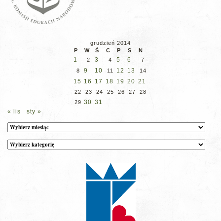
grudzień 2014
P
W
Ś
C
P
S
N
1
3
5
6
2
4
7
9
10
12
13
8
11
14
15
16
17
18
19
20
21
22
23
24
25
26
27
28
30
31
29
« lis
sty »
Archiwum
Kategorie
wpisów
na
stronie