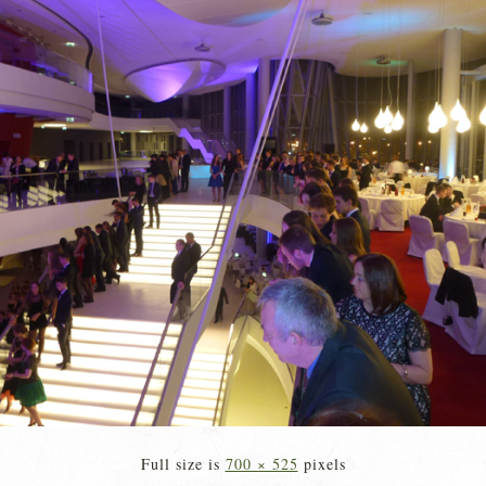
Full size is
700 × 525
pixels