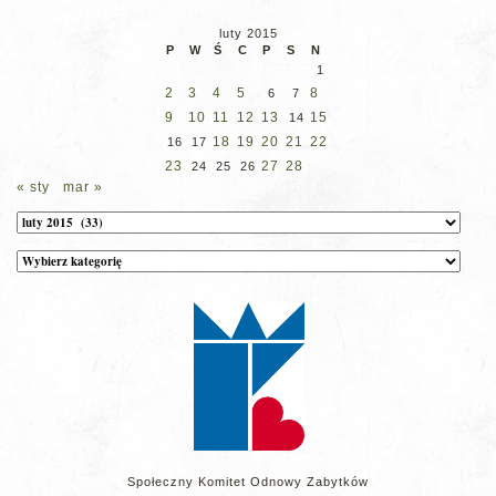
luty 2015
P
W
Ś
C
P
S
N
1
2
3
4
5
8
6
7
9
10
11
12
13
15
14
18
19
20
21
22
16
17
23
27
28
24
25
26
« sty
mar »
Archiwum
Kategorie
wpisów
na
stronie
Społeczny Komitet Odnowy Zabytków