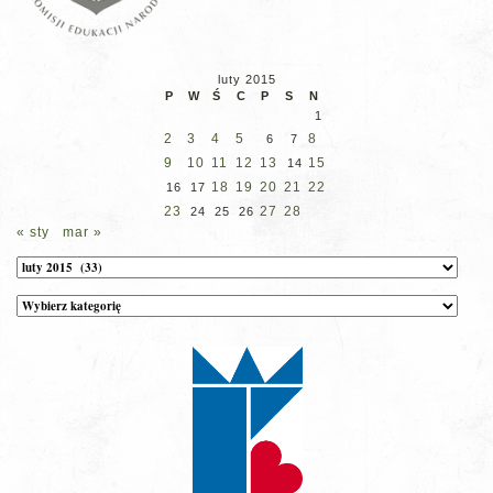
luty 2015
P
W
Ś
C
P
S
N
1
2
3
4
5
8
6
7
9
10
11
12
13
15
14
18
19
20
21
22
16
17
23
27
28
24
25
26
« sty
mar »
Archiwum
Kategorie
wpisów
na
stronie