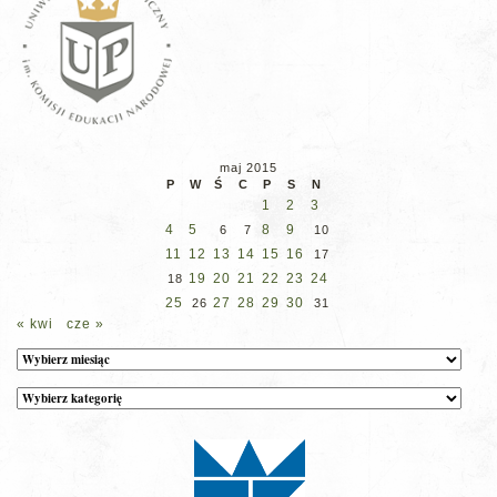
maj 2015
P
W
Ś
C
P
S
N
1
2
3
4
5
8
9
6
7
10
11
12
13
14
15
16
17
19
20
21
22
23
24
18
25
27
28
29
30
26
31
« kwi
cze »
Archiwum
Kategorie
wpisów
na
stronie