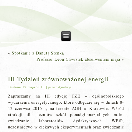
«
Spotkanie z Danutą Stenką
Profesor Leon Chwistek absolwentem maja
»
III Tydzień zrównoważonej energii
Dodane
19 maja 2015
|
przez
dyrekcja
Zapraszamy na III edycję TZE – ogólnopolskiego
wydarzenia energetycznego, które odbędzie się w dniach 8-
12 czerwca 2015 r, na terenie AGH w Krakowie. Wśród
atrakcji dla uczniów szkół ponadgimnazjalnych m.in.
zwiedzanie laboratoriów dydaktycznych WEiP,
uczestnictwo w ciekawych eksperymentach oraz zwiedzanie