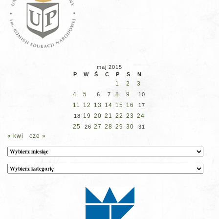
maj 2015
P
W
Ś
C
P
S
N
1
2
3
4
5
8
9
6
7
10
11
12
13
14
15
16
17
19
20
21
22
23
24
18
25
27
28
29
30
26
31
« kwi
cze »
Archiwum
Kategorie
wpisów
na
stronie