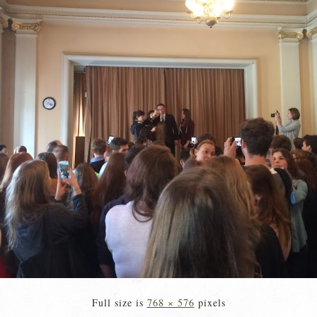
Full size is
768 × 576
pixels