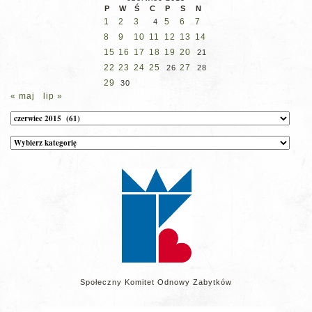
P
W
Ś
C
P
S
N
1
2
3
5
6
7
4
8
9
10
11
12
13
14
15
16
17
18
19
20
21
22
23
24
25
27
26
28
29
30
« maj
lip »
Archiwum
Kategorie
wpisów
na
stronie
Społeczny Komitet Odnowy Zabytków