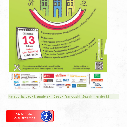
Kategoria:
Język angielski
,
Język francuski
,
Język niemiecki