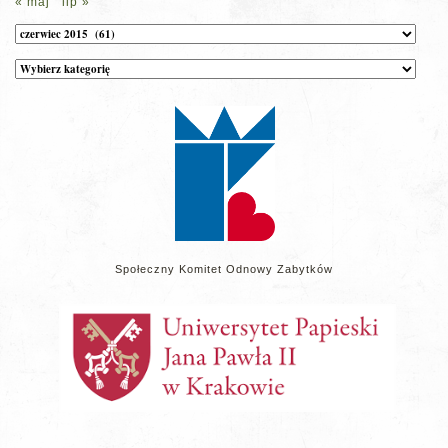
« maj
lip »
Archiwum
Kategorie
wpisów
na
stronie
Społeczny Komitet Odnowy Zabytków