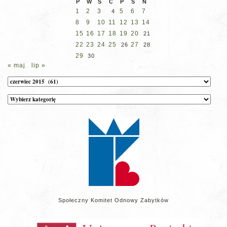
P
W
Ś
C
P
S
N
1
2
3
5
6
7
4
8
9
10
11
12
13
14
15
16
17
18
19
20
21
22
23
24
25
27
26
28
29
30
« maj
lip »
Archiwum
Kategorie
wpisów
na
stronie
Społeczny Komitet Odnowy Zabytków