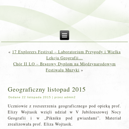
«
17 Explorers Festival – Laboratorium Przygody i Wielka
Lekcja Geografii…
Chór II LO – Brązowy Dyplom na Międzynarodowym
Festiwalu Muzyki
»
Geograficzny listopad 2015
Dodane
22 listopada 2015
|
przez
admin2
Uczniowie z rozszerzenia geograficznego pod opieką prof.
Elizy Wojtasik wzięli udział w V Jubileuszowej Nocy
Geografii i w „Pikniku pod gwiazdami”. Materiał
zrealizowała prof. Eliza Wojtasik.