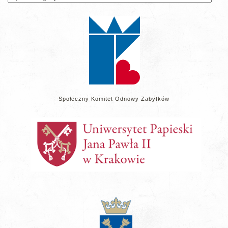
wpisów
na
stronie
Społeczny Komitet Odnowy Zabytków