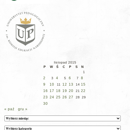
listopad 2015
P
W
Ś
C
P
S
N
1
2
4
6
8
3
5
7
9
10
12
13
15
11
14
16
17
18
19
20
22
21
23
24
25
26
27
28
29
30
« paź
gru »
Archiwum
Kategorie