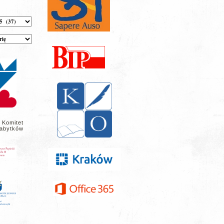
 Komitet
abytków