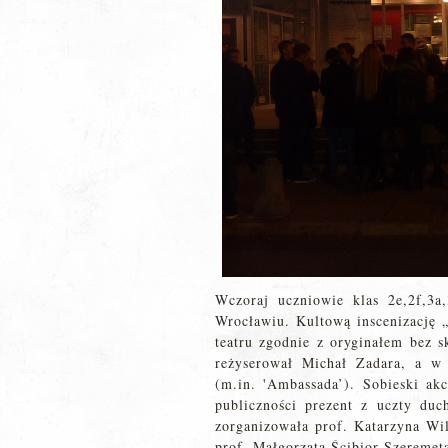
Wczoraj uczniowie klas 2e,2f,3a
Wrocławiu. Kultową inscenizację „
teatru zgodnie z oryginałem bez s
reżyserował Michał Zadara, a w 
(m.in. 'Ambassada’). Sobieski ak
publiczności prezent z uczty du
zorganizowała prof. Katarzyna Wi
prof. Małgorzata Ścibior-Szeremet