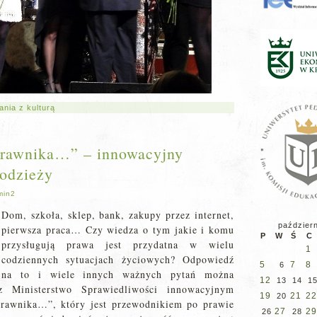
ania z kulturą
prawnika…” – innowacyjny
łodzieży
min2
Dom, szkoła, sklep, bank, zakupy przez internet,
paździer
pierwsza praca… Czy wiedza o tym jakie i komu
P
W
Ś
C
przysługują prawa jest przydatna w wielu
1
codziennych sytuacjach życiowych? Odpowiedź
5
7
8
6
na to i wiele innych ważnych pytań można
12
13
14
1
 Ministerstwo Sprawiedliwości innowacyjnym
19
21
22
20
prawnika…”, który jest przewodnikiem po prawie
27
29
26
28