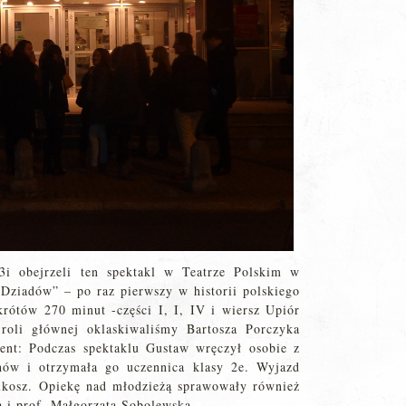
,3i obejrzeli ten spektakl w Teatrze Polskim w
Dziadów” – po raz pierwszy w historii polskiego
krótów 270 minut -części I, I, IV i wiersz Upiór
roli głównej oklaskiwaliśmy Bartosza Porczyka
cent: Podczas spektaklu Gustaw wręczył osobie z
chów i otrzymała go uczennica klasy 2e. Wyjazd
lkosz. Opiekę nad młodzieżą sprawowały również
a i prof. Małgorzata Sobolewska.