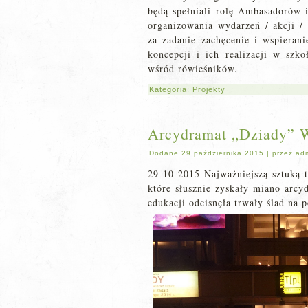
będą spełniali rolę Ambasadorów 
organizowania wydarzeń / akcji 
za zadanie zachęcenie i wspieran
koncepcji i ich realizacji w sz
wśród rówieśników.
Kategoria:
Projekty
Arcydramat „Dziady” 
Dodane
29 października 2015
|
przez
ad
29-10-2015 Najważniejszą sztuką 
które słusznie zyskały miano arcy
edukacji odcisnęła trwały ślad na p