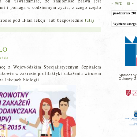
a on uświadamiać, że znajomość prawa jest
« wrz
lis »
ami i pomaga w codziennym życiu, z czego często
Archiwum
tronie pod „Plan lekcji” lub bezpośrednio
tutaj
Kategorie
wpisów
na
stronie
 LO
ekcja
acę z Wojewódzkim Specjalistycznym Szpitalem
kowie w zakresie profilaktyki zakażenia wirusem
Społeczny
a lekcjach biologii.
Odnowy Z