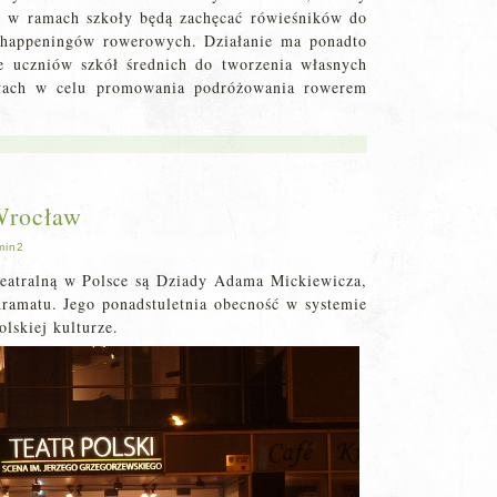
i w ramach szkoły będą zachęcać rówieśników do
/ happeningów rowerowych. Działanie ma ponadto
ie uczniów szkół średnich do tworzenia własnych
kołach w celu promowania podróżowania rowerem
Wrocław
min2
teatralną w Polsce są Dziady Adama Mickiewicza,
dramatu. Jego ponadstuletnia obecność w systemie
olskiej kulturze.