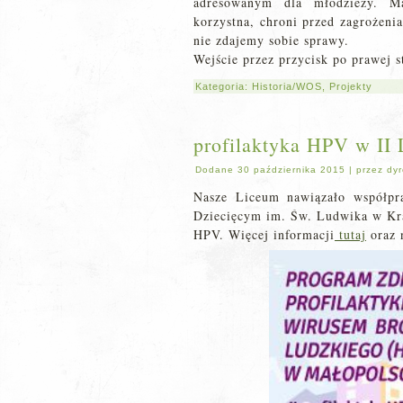
adresowanym dla młodzieży. M
korzystna, chroni przed zagrożeni
nie zdajemy sobie sprawy.
Wejście przez przycisk po prawej s
Kategoria:
Historia/WOS
,
Projekty
profilaktyka HPV w II
Dodane
30 października 2015
|
przez
dyr
Nasze Liceum nawiązało współpr
Dziecięcym im. Św. Ludwika w Kra
HPV. Więcej informacji
tutaj
oraz n