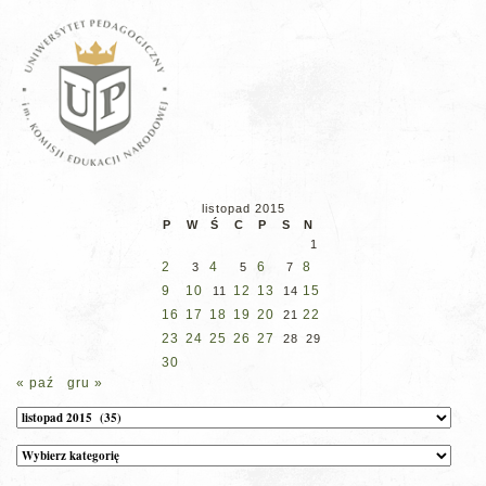
listopad 2015
P
W
Ś
C
P
S
N
1
2
4
6
8
3
5
7
9
10
12
13
15
11
14
16
17
18
19
20
22
21
23
24
25
26
27
28
29
30
« paź
gru »
Archiwum
Kategorie
wpisów
na