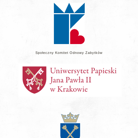
stronie
Społeczny Komitet Odnowy Zabytków