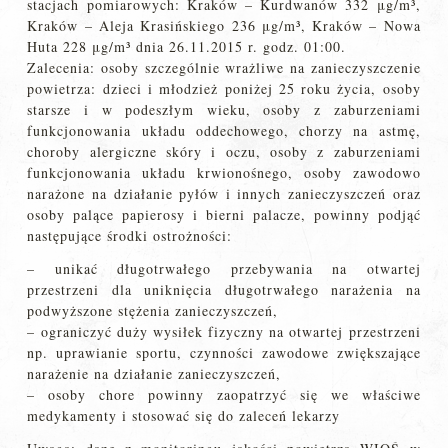
stacjach pomiarowych: Kraków – Kurdwanów 332 μg/m³,
Kraków – Aleja Krasińskiego 236 μg/m³, Kraków – Nowa
Huta 228 μg/m³ dnia 26.11.2015 r. godz. 01:00.
Zalecenia: osoby szczególnie wrażliwe na zanieczyszczenie
powietrza: dzieci i młodzież poniżej 25 roku życia, osoby
starsze i w podeszłym wieku, osoby z zaburzeniami
funkcjonowania układu oddechowego, chorzy na astmę,
choroby alergiczne skóry i oczu, osoby z zaburzeniami
funkcjonowania układu krwionośnego, osoby zawodowo
narażone na działanie pyłów i innych zanieczyszczeń oraz
osoby palące papierosy i bierni palacze, powinny podjąć
następujące środki ostrożności:
– unikać długotrwałego przebywania na otwartej
przestrzeni dla uniknięcia długotrwałego narażenia na
podwyższone stężenia zanieczyszczeń,
– ograniczyć duży wysiłek fizyczny na otwartej przestrzeni
np. uprawianie sportu, czynności zawodowe zwiększające
narażenie na działanie zanieczyszczeń,
– osoby chore powinny zaopatrzyć się we właściwe
medykamenty i stosować się do zaleceń lekarzy