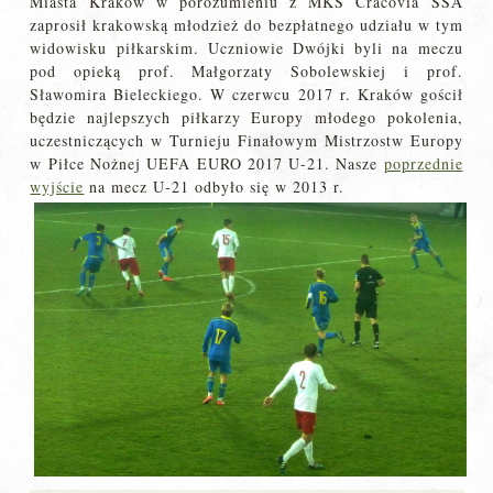
Miasta Kraków w porozumieniu z MKS Cracovia SSA
zaprosił krakowską młodzież do bezpłatnego udziału w tym
widowisku piłkarskim. Uczniowie Dwójki byli na meczu
pod opieką prof. Małgorzaty Sobolewskiej i prof.
Sławomira Bieleckiego. W czerwcu 2017 r. Kraków gościł
będzie najlepszych piłkarzy Europy młodego pokolenia,
uczestniczących w Turnieju Finałowym Mistrzostw Europy
w Piłce Nożnej UEFA EURO 2017 U-21. Nasze
poprzednie
wyjście
na mecz U-21 odbyło się w 2013 r.