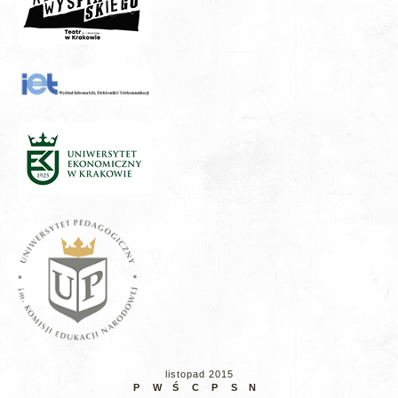
listopad 2015
P
W
Ś
C
P
S
N