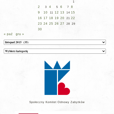
1
2
4
6
8
3
5
7
9
10
12
13
15
11
14
16
17
18
19
20
22
21
23
24
25
26
27
28
29
30
« paź
gru »
Archiwum
Kategorie
wpisów
na
stronie
Społeczny Komitet Odnowy Zabytków