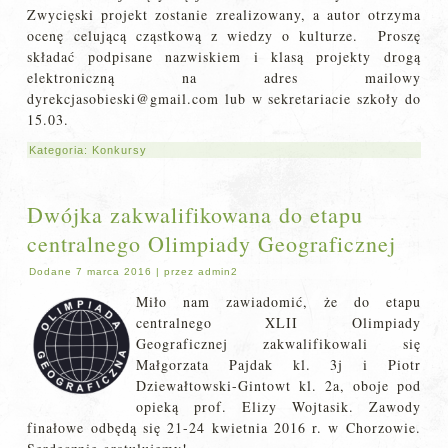
Zwycięski projekt zostanie zrealizowany, a autor otrzyma
ocenę celującą cząstkową z wiedzy o kulturze. Proszę
składać podpisane nazwiskiem i klasą projekty drogą
elektroniczną na adres mailowy
dyrekcjasobieski@gmail.com lub w sekretariacie szkoły do
15.03.
Kategoria:
Konkursy
Dwójka zakwalifikowana do etapu
centralnego Olimpiady Geograficznej
Dodane
7 marca 2016
|
przez
admin2
Miło nam zawiadomić, że do etapu
centralnego XLII Olimpiady
Geograficznej zakwalifikowali się
Małgorzata Pajdak kl. 3j i Piotr
Dziewałtowski-Gintowt kl. 2a, oboje pod
opieką prof. Elizy Wojtasik. Zawody
finałowe odbędą się 21-24 kwietnia 2016 r. w Chorzowie.