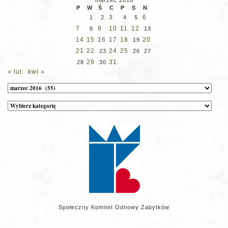
P
W
Ś
C
P
S
N
3
6
1
2
4
5
7
9
10
11
12
8
13
14
15
16
17
18
20
19
21
22
24
25
23
26
27
29
31
28
30
« lut
kwi »
Archiwum
Kategorie
wpisów
na
stronie
Społeczny Komitet Odnowy Zabytków