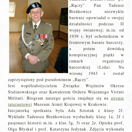
„Rączy”. Pan Tadeusz
Bieńkowicz niezwykle
barwnie opowiadał o swojej
działalności podczas II
wojny światowej; m.in. od
1939 r. był ochotnikiem w
frontowym baonie harcerzy,
a potem dowódcą
konspiracyjnej piątki w
ramach organizacji
harcerskiej (Lida). Na
wiosnę 1943 r. został
zaprzysiężony pod pseudonimem „Rączy”.
Jest współzałożycielem Związku Więźniów Okresu
Stalinowskiego oraz Kawalerem Orderu Wojennego Virtuti
Militari. Biogram naszego gościa znajduje się na
stronie
internetowej
Muzeum Armii Krajowej w Krakowie.
Inicjatorką spotkania była Ada Szostak z klasy 2f.
Wykładu Tadeusza Bieńkowicza wysłuchały klasy 1a, 2f i
pasjonaci historii m.in. z klas 3g, 3i oraz 2e. Opieka prof.
Olga Błyskal i prof. Katarzyna Jedynak. Zdjęcia wykonała