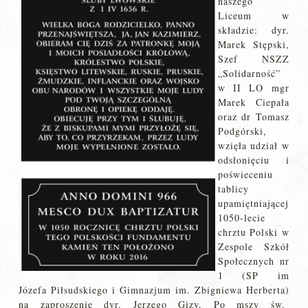
naszego
Liceum w
składzie: dyr.
Marek Stępski,
Szef NSZZ
„Solidarność”
w II LO mgr
Marek Ciepała
oraz dr Tomasz
Podgórski,
wzięła udział w
odsłonięciu i
poświeceniu
tablicy
upamiętniającej
1050-lecie
chrztu Polski w
Zespole Szkół
Społecznych nr
1 (SP im
Józefa Piłsudskiego i Gimnazjum im. Zbigniewa Herberta)
na zaproszenie dyr. Jerzego Gizy. Po mszy św.