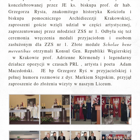
koncelebrowanej przez JE ks. biskupa prof. dr hab.
Grzegorza Rysia, znakomitego historyka Kościoła i
biskupa pomocniczego Archidiecezji Krakowskiej,
zaproszeni goście wzięli udział w części artystycznej,
zaprezentowanej przez młodzież ZSS nr 1. Odbyła się też
ceremonia wręczenia medali przyjaciołom i osobom
zasłużonym dla ZZS nr 1. Złote medale
Scholae bene
merentibus
otrzymali Konsul Gen. Republiki Węgierskiej
w Krakowie prof. Adrienne Körmendy i legendarny
działacz opozycji w czasach PRL , artysta i poeta Adam
Macedoński. JE bp Grzegorz Ryś w przyjacielskiej i
pełnej humoru rozmowie z dyr. Markiem Stępskim, przyjął
zaproszenie do złożenia wizyty w naszym Liceum.