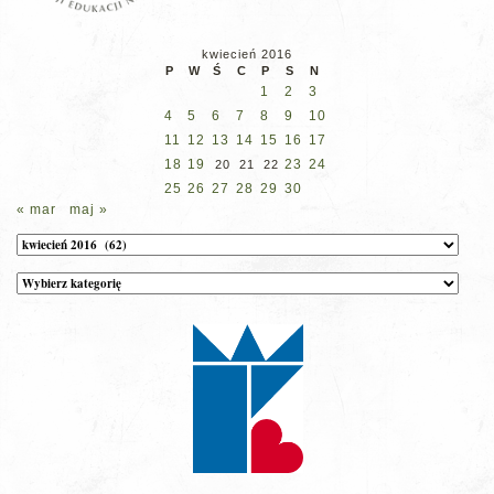
kwiecień 2016
P
W
Ś
C
P
S
N
1
2
3
4
5
6
7
8
9
10
11
12
13
14
15
16
17
18
19
23
24
20
21
22
25
26
27
28
29
30
« mar
maj »
Archiwum
Kategorie
wpisów
na
stronie