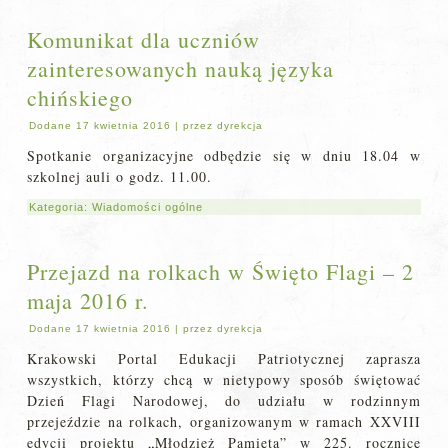
Komunikat dla uczniów
zainteresowanych nauką języka
chińskiego
Dodane
17 kwietnia 2016
|
przez
dyrekcja
Spotkanie organizacyjne odbędzie się w dniu 18.04 w
szkolnej auli o godz. 11.00.
Kategoria:
Wiadomości ogólne
Przejazd na rolkach w Święto Flagi – 2
maja 2016 r.
Dodane
17 kwietnia 2016
|
przez
dyrekcja
Krakowski Portal Edukacji Patriotycznej zaprasza
wszystkich, którzy chcą w nietypowy sposób świętować
Dzień Flagi Narodowej, do udziału w rodzinnym
przejeździe na rolkach, organizowanym w ramach XXVIII
edycji projektu „Młodzież Pamięta” w 225. rocznicę