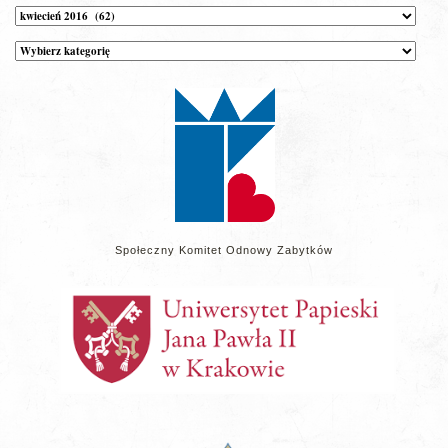
Archiwum
Kategorie
wpisów
na
stronie
Społeczny Komitet Odnowy Zabytków