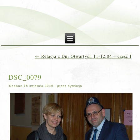
←
Relacja z Dni Otwartych 11-12.04 – część I
DSC_0079
Dodane
15 kwietnia 2016
|
przez
dyrekcja