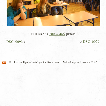
Full size is
700 × 465
pixels
DSC_0093
»
«
DSC_0079
© II Liceum Ogólnokształcące im. Króla Jana III Sobieskiego w Krakowie 2022