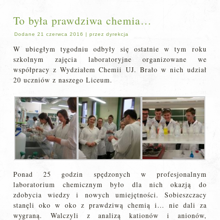
To była prawdziwa chemia…
Dodane
21 czerwca 2016
|
przez
dyrekcja
W ubiegłym tygodniu odbyły się ostatnie w tym roku
szkolnym zajęcia laboratoryjne organizowane we
współpracy z Wydziałem Chemii UJ. Brało w nich udział
20 uczniów z naszego Liceum.
Ponad 25 godzin spędzonych w profesjonalnym
laboratorium chemicznym było dla nich okazją do
zdobycia wiedzy i nowych umiejętności. Sobieszczacy
stanęli oko w oko z prawdziwą chemią i… nie dali za
wygraną. Walczyli z analizą kationów i anionów,