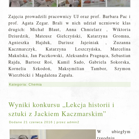
Zajęcia prowadzili pracownicy UJ oraz prof. Barbara Pac i
prof. Agata Zegar. Brali w nich udział uczniowie klas
drugich: Michał Błaut, Anna Chmielarz , Wiktoria
Dziurdzik, Mateusz Giełczyński, Katarzyna Gromna,
Agnieszka Hajduk, Dariusz Jajeśniak , Zuzanna
Kaczmarczyk, Katarzyna Leszczyńska, Marcelina
Makulska, Jan Paczkowski, Aleksandra Pragnąca, Sebastian
Rajda, Bartosz Roś, Kamil Sado, Gabriela Sokorska,
Kornelia Szkodoń, Maksymilian Tambor, Szymon
Wierzbicki i Magdalena Zapała.
Kategoria:
Chemia
Wyniki konkursu „Lekcja historii i
sztuki z Jackiem Kaczmarskim”
Dodane
21 czerwca 2016
|
przez
admin2
W ubiegłym
tygodniu