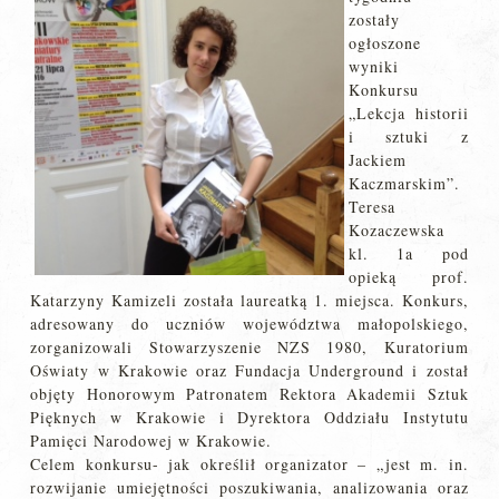
zostały
ogłoszone
wyniki
Konkursu
„Lekcja historii
i sztuki z
Jackiem
Kaczmarskim”.
Teresa
Kozaczewska
kl. 1a pod
opieką prof.
Katarzyny Kamizeli została laureatką 1. miejsca. Konkurs,
adresowany do uczniów województwa małopolskiego,
zorganizowali Stowarzyszenie NZS 1980, Kuratorium
Oświaty w Krakowie oraz Fundacja Underground i został
objęty Honorowym Patronatem Rektora Akademii Sztuk
Pięknych w Krakowie i Dyrektora Oddziału Instytutu
Pamięci Narodowej w Krakowie.
Celem konkursu- jak określił organizator – „jest m. in.
rozwijanie umiejętności poszukiwania, analizowania oraz