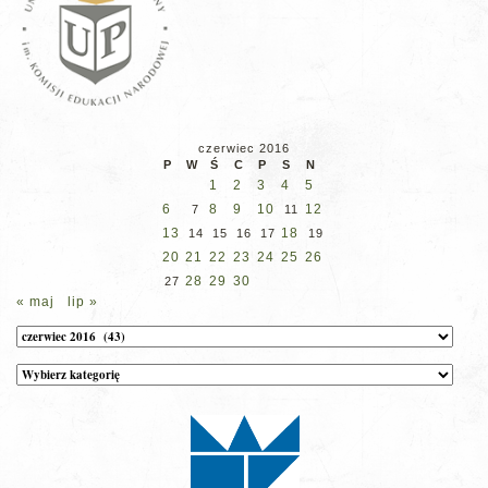
czerwiec 2016
P
W
Ś
C
P
S
N
1
2
3
4
5
6
8
9
10
12
7
11
13
18
14
15
16
17
19
20
21
22
23
24
25
26
28
29
30
27
« maj
lip »
Archiwum
Kategorie
wpisów
na
stronie