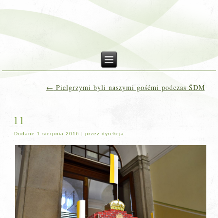
←
Pielgrzymi byli naszymi gośćmi podczas ŚDM
11
Dodane
1 sierpnia 2016
|
przez
dyrekcja