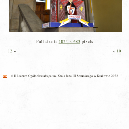
Full size is
1024 × 683
pixels
12
»
«
10
© II Liceum Ogólnokształcące im. Króla Jana III Sobieskiego w Krakowie 2022