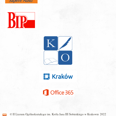
© II Liceum Ogólnokształcące im. Króla Jana III Sobieskiego w Krakowie 2022