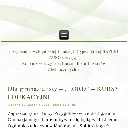
«
Stypendia Małopolskiej Fundacji Stypendialnej SAPERE
AUSO czekają !
Konkurs wiedzy o kulturze i historii Stanów
Zjednoczonych
»
Dla gimnazjalisty – „LORD” – KURSY
EDUKACYJNE
Dodane
19 września 2016
|
przez
dyrekcja
Zapraszamy na Kursy Przygotowawcze do Egzaminu
Gimnazjalnego
, które odbywać się będą w II Liceum
Ogólnokształcącym – Kraków, ul. Sobieskiego 9 .