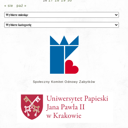
27
28
29
30
26
« sie
paź »
Archiwum
Kategorie
wpisów
na
stronie
Społeczny Komitet Odnowy Zabytków