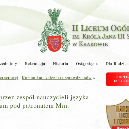
zedmioty
Rekrutacja
Historia
Osiągnięcia
Dla Rodzica
ternetowej
Komunikat: kalendarz sprawdzianów
»
rzez zespół nauczycieli języka
eum pod patronatem Min.