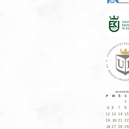
wrzesie
P
W
Ś
C
1
6
7
8
5
12
13
14
15
19
21
22
20
27
28
29
26