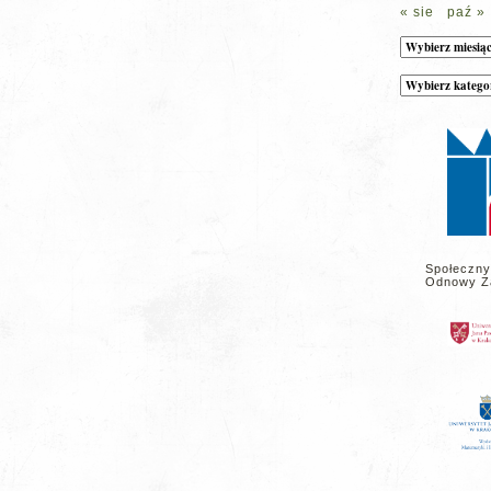
« sie
paź »
Archiwum
Kategorie
wpisów
na
stronie
Społeczny
Odnowy Z