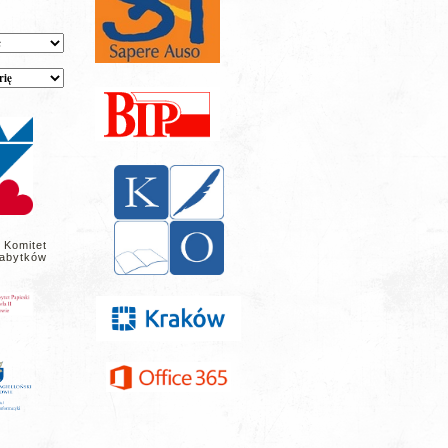
 Komitet
abytków