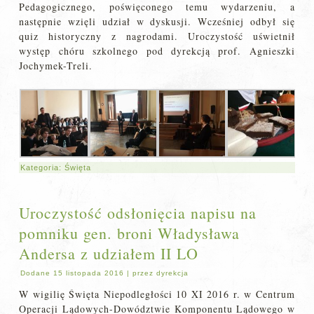
Pedagogicznego, poświęconego temu wydarzeniu, a
następnie wzięli udział w dyskusji. Wcześniej odbył się
quiz historyczny z nagrodami. Uroczystość uświetnił
występ chóru szkolnego pod dyrekcją prof. Agnieszki
Jochymek-Treli.
Kategoria:
Święta
Uroczystość odsłonięcia napisu na
pomniku gen. broni Władysława
Andersa z udziałem II LO
Dodane
15 listopada 2016
|
przez
dyrekcja
W wigilię Święta Niepodległości 10 XI 2016 r. w Centrum
Operacji Lądowych-Dowództwie Komponentu Lądowego w