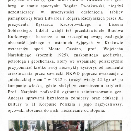
bryg. w stanie spoczynku Bogdan Tworkowski, niegdyś
uczestniczący w uroczystości odsłonięcia tablicy
pamiątkowej braci Edwarda i Rogera Raczyńskich przez JE
prezydenta Ryszarda Kaczorowskiego w Liceum
Sobieskiego. Udział wzięli też przedstawiciele Bractwa
Kurkowego i harcerze, a na szczególną uwagę zasługuje
obecność jednego z ostatnich żyjących w Krakowie
weteranów spod Monte Cassino, prof. Wojciecha
Narębskiego (rocznik 1925), znakomitego geofizyka,
petrologa i geochemika, który we wspaniałej polszczyźnie
przypomniał krótko swój niezwykły życiorys od momentu
aresztowania przez sowiecki NKWD poprzez ewakuacje z
„nieludzkiej ziemi” w 1942 r. (ważył wtedy 42 kg) aż po
kampanię włoską, gdzie służył w zaopatrzeniu artylerii.
Prof. Narębski podkreślił ogromne zainteresowanie gen.
Andersa sprawami kształcenia żołnierzy oraz edukacji i
kultury w II Korpusie Polskim i jego najżyczliwszy,
ojcowski stosunek do nich, niezależnie od stopnia.