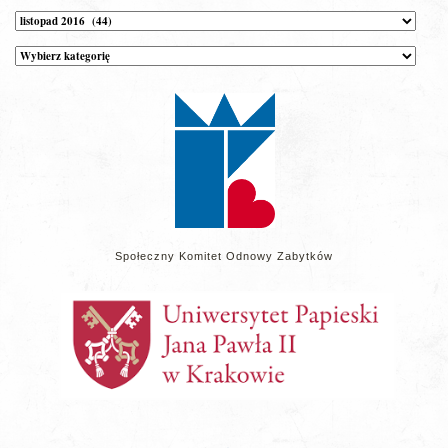
Archiwum
Kategorie
wpisów
na
stronie
Społeczny Komitet Odnowy Zabytków