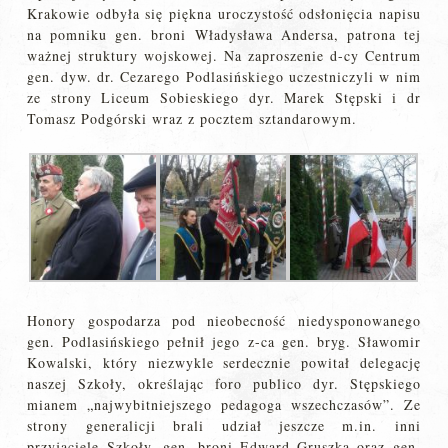
Krakowie odbyła się piękna uroczystość odsłonięcia napisu
na pomniku gen. broni Władysława Andersa, patrona tej
ważnej struktury wojskowej. Na zaproszenie d-cy Centrum
gen. dyw. dr. Cezarego Podlasińskiego uczestniczyli w nim
ze strony Liceum Sobieskiego dyr. Marek Stępski i dr
Tomasz Podgórski wraz z pocztem sztandarowym.
Honory gospodarza pod nieobecność niedysponowanego
gen. Podlasińskiego pełnił jego z-ca gen. bryg. Sławomir
Kowalski, który niezwykle serdecznie powitał delegację
naszej Szkoły, określając foro publico dyr. Stępskiego
mianem „najwybitniejszego pedagoga wszechczasów”. Ze
strony generalicji brali udział jeszcze m.in. inni
przyjaciele Szkoły, gen. broni Edward Gruszka oraz gen.