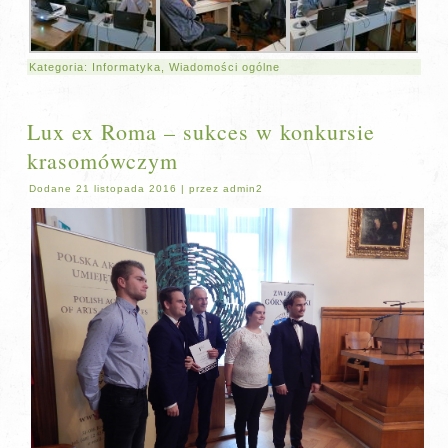
Kategoria:
Informatyka
,
Wiadomości ogólne
Lux ex Roma – sukces w konkursie
krasomówczym
Dodane
21 listopada 2016
|
przez
admin2