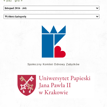
« paź
gru »
Archiwum
Kategorie
wpisów
na
stronie
Społeczny Komitet Odnowy Zabytków