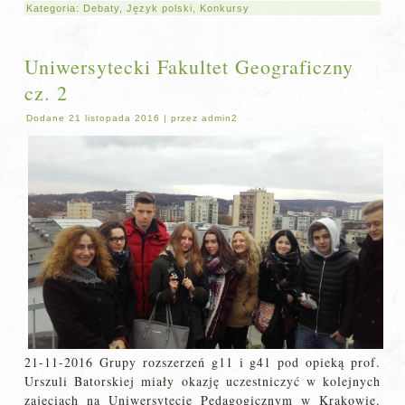
Kategoria:
Debaty
,
Język polski
,
Konkursy
Uniwersytecki Fakultet Geograficzny
cz. 2
Dodane
21 listopada 2016
|
przez
admin2
21-11-2016 Grupy rozszerzeń g11 i g41 pod opieką prof.
Urszuli Batorskiej miały okazję uczestniczyć w kolejnych
zajęciach na Uniwersytecie Pedagogicznym w Krakowie.