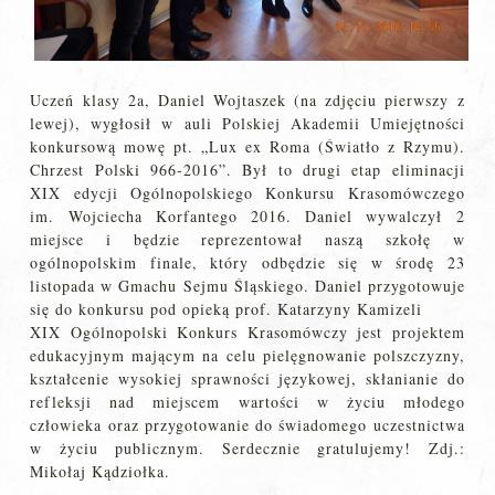
Uczeń klasy 2a, Daniel Wojtaszek (na zdjęciu pierwszy z
lewej), wygłosił w auli Polskiej Akademii Umiejętności
konkursową mowę pt. „Lux ex Roma (Światło z Rzymu).
Chrzest Polski 966-2016”. Był to drugi etap eliminacji
XIX edycji Ogólnopolskiego Konkursu Krasomówczego
im. Wojciecha Korfantego 2016. Daniel wywalczył 2
miejsce i będzie reprezentował naszą szkołę w
ogólnopolskim finale, który odbędzie się w środę 23
listopada w Gmachu Sejmu Śląskiego. Daniel przygotowuje
się do konkursu pod opieką prof. Katarzyny Kamizeli
XIX Ogólnopolski Konkurs Krasomówczy jest projektem
edukacyjnym mającym na celu pielęgnowanie polszczyzny,
kształcenie wysokiej sprawności językowej, skłanianie do
refleksji nad miejscem wartości w życiu młodego
człowieka oraz przygotowanie do świadomego uczestnictwa
w życiu publicznym. Serdecznie gratulujemy! Zdj.:
Mikołaj Kądziołka.