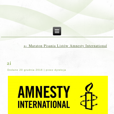
←
Maraton Pisania Listów Amnesty International
ai
Dodane
20 grudnia 2016
|
przez
dyrekcja