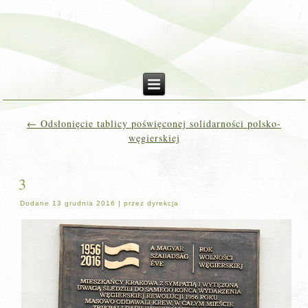
←
Odsłonięcie tablicy poświęconej solidarności polsko-
węgierskiej
3
Dodane
13 grudnia 2016
|
przez
dyrekcja