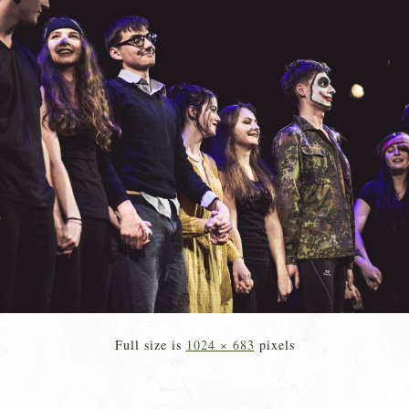
Full size is
1024 × 683
pixels