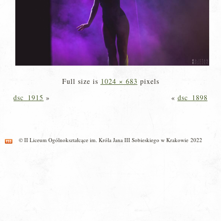
Full size is
1024 × 683
pixels
dsc_1915
»
«
dsc_1898
© II Liceum Ogólnokształcące im. Króla Jana III Sobieskiego w Krakowie 2022