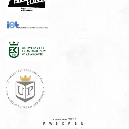
kwiecień 2017
P
W
Ś
C
P
S
N
2
1