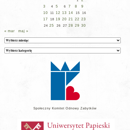
3
5
7
8
9
4
6
10
12
13
14
11
15
16
17
19
20
21
22
23
18
25
28
29
30
24
26
27
« mar
maj »
Archiwum
Kategorie
wpisów
na
stronie
Społeczny Komitet Odnowy Zabytków