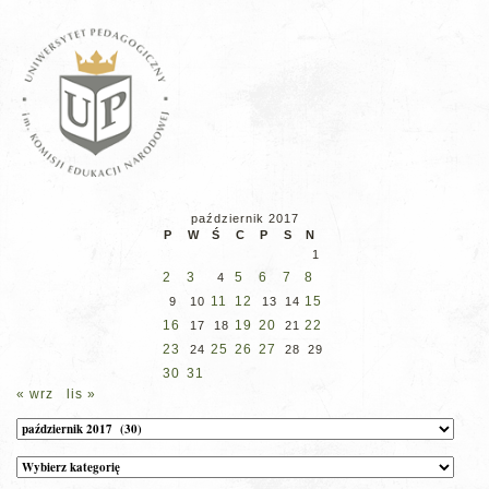
październik 2017
P
W
Ś
C
P
S
N
1
2
3
5
6
7
8
4
11
12
15
9
10
13
14
16
19
20
22
17
18
21
23
25
26
27
24
28
29
30
31
« wrz
lis »
Archiwum
Kategorie
wpisów
na