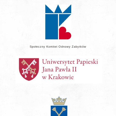
stronie
Społeczny Komitet Odnowy Zabytków