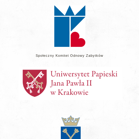
stronie
Społeczny Komitet Odnowy Zabytków