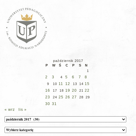
październik 2017
P
W
Ś
C
P
S
N
1
2
3
5
6
7
8
4
11
12
15
9
10
13
14
16
19
20
22
17
18
21
23
25
26
27
24
28
29
30
31
« wrz
lis »
Archiwum
Kategorie
wpisów
na