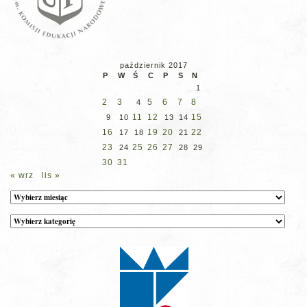
październik 2017
P
W
Ś
C
P
S
N
1
2
3
5
6
7
8
4
11
12
15
9
10
13
14
16
19
20
22
17
18
21
23
25
26
27
24
28
29
30
31
« wrz
lis »
Archiwum
Kategorie
wpisów
na
stronie