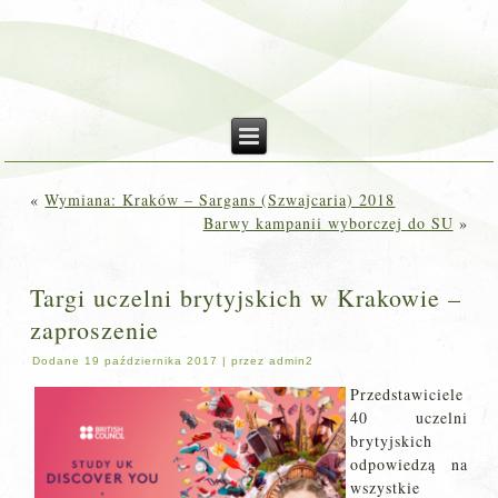
«
Wymiana: Kraków – Sargans (Szwajcaria) 2018
Barwy kampanii wyborczej do SU
»
Targi uczelni brytyjskich w Krakowie –
zaproszenie
Dodane
19 października 2017
|
przez
admin2
Przedstawiciele
40 uczelni
brytyjskich
odpowiedzą na
wszystkie