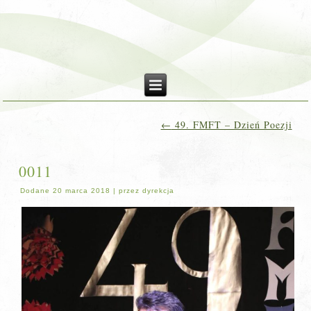
←
49. FMFT – Dzień Poezji
0011
Dodane
20 marca 2018
|
przez
dyrekcja