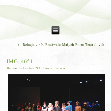
←
Relacja z 49. Festiwalu Małych Form Teatralnych
IMG_4651
Dodane
25 kwietnia 2018
|
przez
dyrekcja