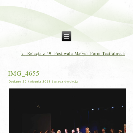
←
Relacja z 49. Festiwalu Małych Form Teatralnych
IMG_4655
Dodane
25 kwietnia 2018
|
przez
dyrekcja