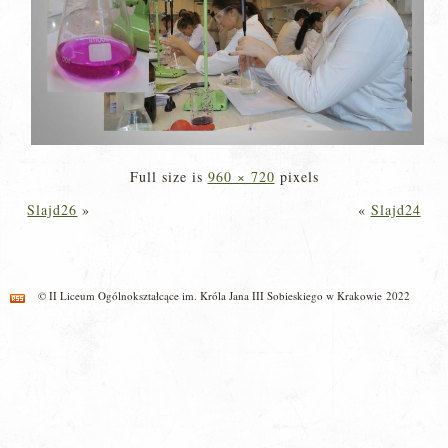
Full size is
960 × 720
pixels
Slajd26
»
«
Slajd24
© II Liceum Ogólnokształcące im. Króla Jana III Sobieskiego w Krakowie 2022