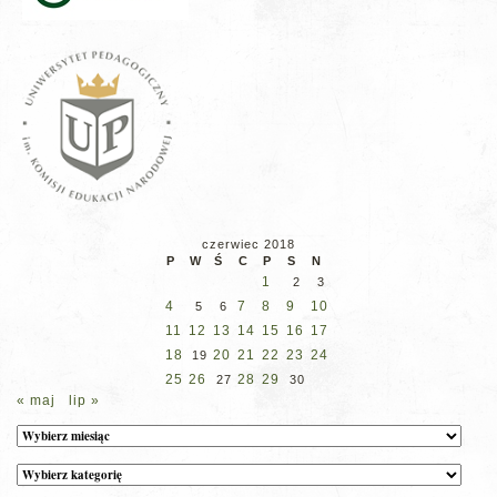
czerwiec 2018
P
W
Ś
C
P
S
N
1
2
3
4
7
8
9
10
5
6
11
12
13
14
15
16
17
18
20
21
22
23
24
19
25
26
28
29
27
30
« maj
lip »
Archiwum
Kategorie
wpisów
na