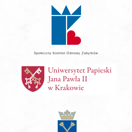
stronie
Społeczny Komitet Odnowy Zabytków