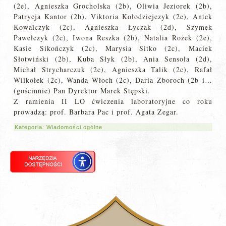
(2e), Agnieszka Grocholska (2b), Oliwia Jeziorek (2b),
Patrycja Kantor (2b), Viktoria Kołodziejczyk (2e), Antek
Kowalczyk (2c), Agnieszka Łyczak (2d), Szymek
Pawełczyk (2c), Iwona Reszka (2b), Natalia Rożek (2e),
Kasie Sikończyk (2c), Marysia Sitko (2c), Maciek
Słotwiński (2b), Kuba Słyk (2b), Ania Sensoła (2d),
Michał Strycharczuk (2c), Agnieszka Talik (2c), Rafał
Wilkołek (2c), Wanda Włoch (2c), Daria Zboroch (2b i…
(gościnnie) Pan Dyrektor Marek Stępski.
Z ramienia II LO ćwiczenia laboratoryjne co roku
prowadzą: prof. Barbara Pac i prof. Agata Zegar.
Kategoria:
Wiadomości ogólne