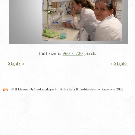
Full size is
960 × 720
pixels
Slajd8
»
«
Slajd6
© II Liceum Ogólnokształcące im. Króla Jana III Sobieskiego w Krakowie 2022